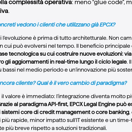
ella complessità operativa
: meno “glue code”, m
iva
.
ncreti vedono i clienti che utilizzano già EPCX?
ali l’evoluzione è prima di tutto architetturale. Non cam
n cui può evolversi nel tempo. Il beneficio principale
ase tecnologica su cui costruire nuove evoluzioni: via 
 gli aggiornamenti in real-time lungo il ciclo legale
. 
iù bassi nel medio periodo e un’innovazione più soste
ancora cliente? Qual è il vero cambio di paradigma?
ti il valore è immediato: l’integrazione diventa molto 
razie al paradigma API-first, EPCX Legal Engine può e
i sistemi core di credit management o core banking
,
più rapide, minor impatto sull’IT esistente e un time-
e più breve rispetto a soluzioni tradizionali.