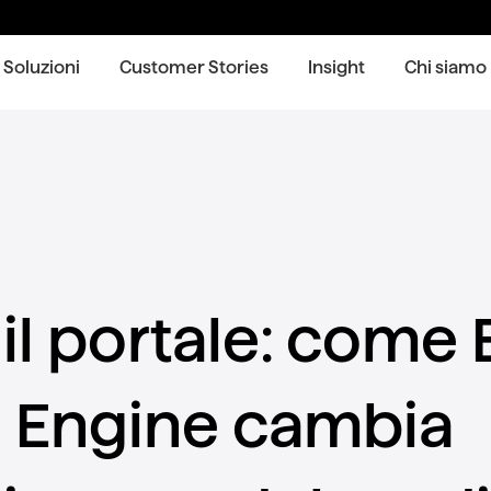
Soluzioni
Customer Stories
Insight
Chi siamo
 il portale: come
l Engine cambia