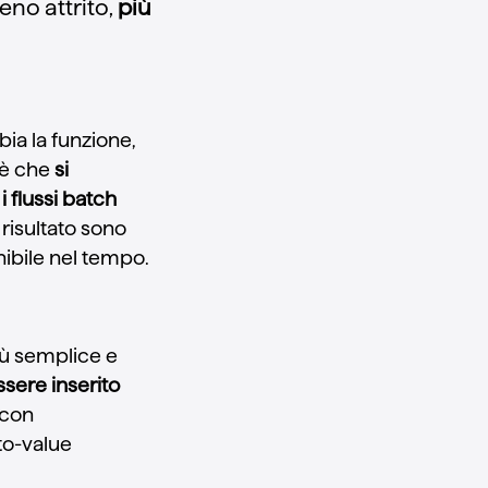
eno attrito,
più
bia la funzione,
 è che
si
i flussi batch
Il risultato sono
nibile nel tempo.
più semplice e
ssere inserito
 con
to-value