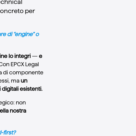
echnical
 concreto per
re di “engine” o
ine lo integri
—
e
 Con EPCX Legal
ica di componente
essi, ma
un
igitali esistenti.
egico: non
ella nostra
-first?