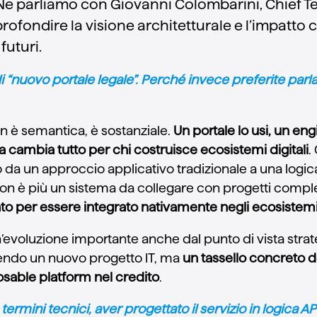
Ne parliamo con Giovanni Colombarini, Chief T
profondire la visione architetturale e l’impatto
 futuri.
i “nuovo portale legale”. Perché invece preferite parla
on è semantica, è sostanziale.
Un portale lo usi, un eng
 cambia tutto per chi costruisce ecosistemi digitali
.
da un approccio applicativo tradizionale a una log
Non è più un sistema da collegare con progetti compl
to per essere integrato nativamente negli ecosistemi d
evoluzione importante anche dal punto di vista strat
endo un nuovo progetto IT, ma
un tassello concreto d
sable platform nel credito
.
 termini tecnici, aver progettato il servizio in logica API