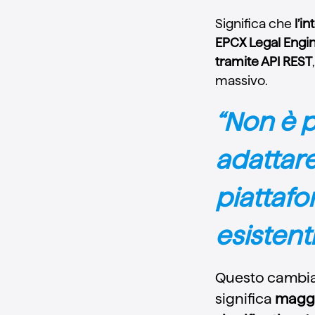
Significa che
l’in
EPCX Legal Engin
tramite API REST
massivo.
“Non è p
adattare
piattafo
esistenti
Questo cambia i
significa
maggi