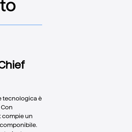
ito
Chief
e tecnologica è
. Con
it compie un
 componibile.