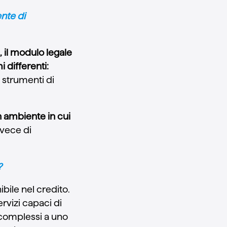
nte di
 il modulo legale
 differenti:
 strumenti di
n ambiente in cui
nvece di
?
ile nel credito.
ervizi capaci di
 complessi a uno