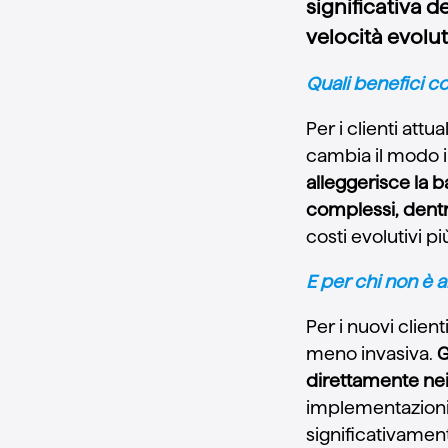
significativa d
velocità evolut
Quali benefici co
Per i clienti attu
cambia il modo i
alleggerisce la b
complessi, dentro
costi evolutivi p
E per chi non è 
Per i nuovi clien
meno invasiva.
G
direttamente ne
implementazioni 
significativament