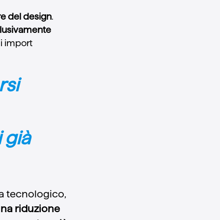
re del design
.
clusivamente
i import
rsi
 già
ta tecnologico,
una riduzione