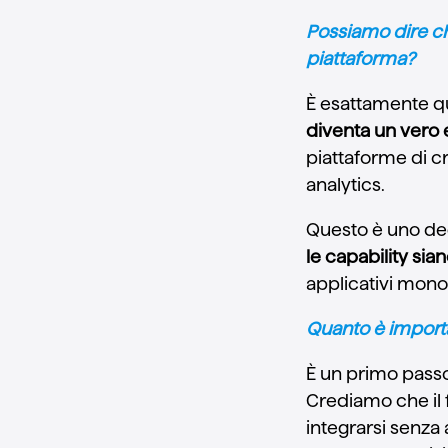
Possiamo dire ch
piattaforma?
È esattamente q
diventa un vero e
piattaforme di c
analytics.
Questo è uno deg
le capability sia
applicativi monoli
Quanto è importa
È un primo passo
Crediamo che il f
integrarsi senza