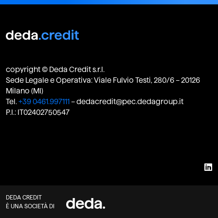
copyright © Deda Credit s.r.l.
Sede Legale e Operativa: Viale Fulvio Testi, 280/6 – 20126
Milano (MI)
Tel.
+39 0461.997111
– dedacredit@pec.dedagroup.it
P.I.: IT02402750547
DEDA CREDIT
È UNA SOCIETÀ DI