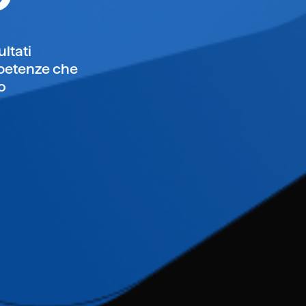
ultati
mpetenze che
o