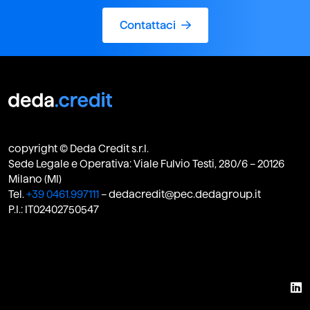
Contattaci
copyright © Deda Credit s.r.l.
Sede Legale e Operativa: Viale Fulvio Testi, 280/6 – 20126
Milano (MI)
Tel.
+39 0461.997111
– dedacredit@pec.dedagroup.it
P.I.: IT02402750547